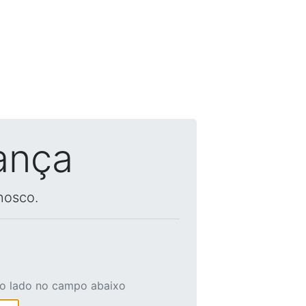
ança
nosco.
ao lado no campo abaixo