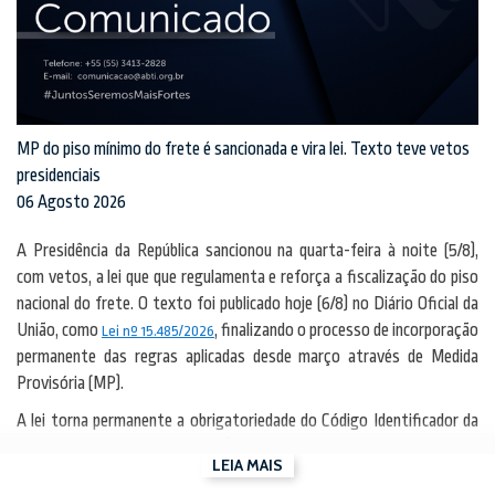
MP do piso mínimo do frete é sancionada e vira lei. Texto teve vetos
presidenciais
06 Agosto 2026
A Presidência da República sancionou na quarta-feira à noite (5/8),
com vetos, a lei que que regulamenta e reforça a fiscalização do piso
nacional do frete. O texto foi publicado hoje (6/8) no Diário Oficial da
União, como
, finalizando o processo de incorporação
Lei nº 15.485/2026
permanente das regras aplicadas desde março através de Medida
Provisória (MP).
A lei torna permanente a obrigatoriedade do Código Identificador da
Operação de Transporte (CIOT) como o mecanismo que registra as
LEIA MAIS
operações de frete e permite maior controle sobre o cumprimento do