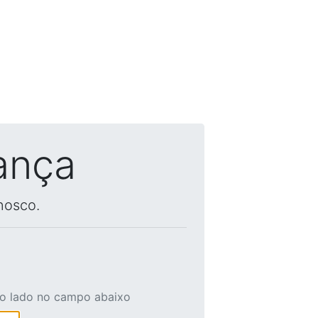
ança
nosco.
ao lado no campo abaixo