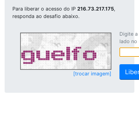
Para liberar o acesso
do IP
216.73.217.175
,
responda ao desafio abaixo.
Digite 
lado no
[trocar imagem]