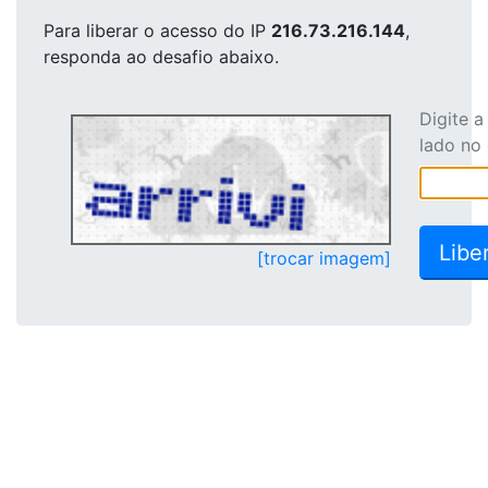
Para liberar o acesso
do IP
216.73.216.144
,
responda ao desafio abaixo.
Digite 
lado no
[trocar imagem]